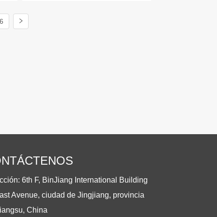
6
ONTÁCTENOS
cción: 6th F, BinJiang International Building
ast Avenue, ciudad de Jingjiang, provincia
iangsu, China