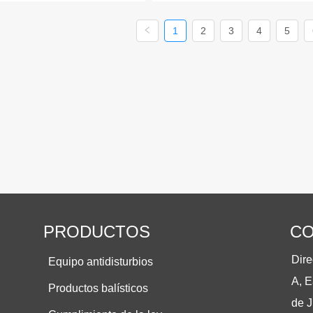
1
2
3
4
5
PRODUCTOS
C
Dire
Equipo antidisturbios
A, E
Productos balísticos
de J